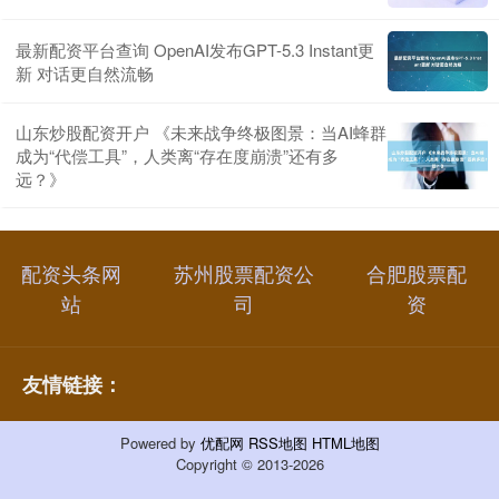
最新配资平台查询 OpenAI发布GPT-5.3 Instant更
新 对话更自然流畅
山东炒股配资开户 《未来战争终极图景：当AI蜂群
成为“代偿工具”，人类离“存在度崩溃”还有多
远？》
配资头条网
苏州股票配资公
合肥股票配
站
司
资
友情链接：
Powered by
优配网
RSS地图
HTML地图
Copyright
© 2013-2026