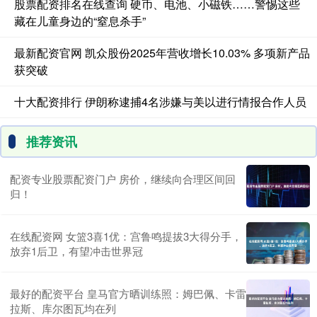
股票配资排名在线查询 硬币、电池、小磁铁……警惕这些
藏在儿童身边的“窒息杀手”
最新配资官网 凯众股份2025年营收增长10.03% 多项新产品
获突破
十大配资排行 伊朗称逮捕4名涉嫌与美以进行情报合作人员
推荐资讯
配资专业股票配资门户 房价，继续向合理区间回
归！
在线配资网 女篮3喜1优：宫鲁鸣提拔3大得分手，
放弃1后卫，有望冲击世界冠
最好的配资平台 皇马官方晒训练照：姆巴佩、卡雷
拉斯、库尔图瓦均在列