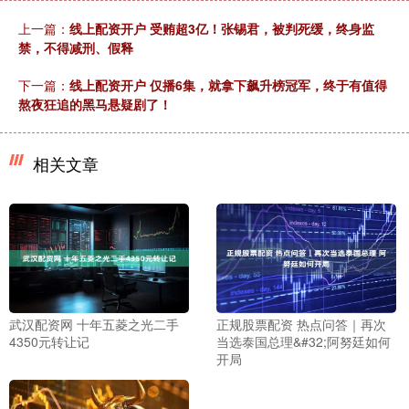
上一篇：
线上配资开户 受贿超3亿！张锡君，被判死缓，终身监
禁，不得减刑、假释
下一篇：
线上配资开户 仅播6集，就拿下飙升榜冠军，终于有值得
熬夜狂追的黑马悬疑剧了！
相关文章
武汉配资网 十年五菱之光二手
正规股票配资 热点问答｜再次
4350元转让记
当选泰国总理&#32;阿努廷如何
开局