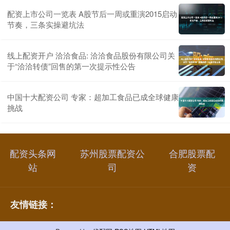
配资上市公司一览表 A股节后一周或重演2015启动
节奏，三条实操避坑法
线上配资开户 洽洽食品: 洽洽食品股份有限公司关
于“洽洽转债”回售的第一次提示性公告
中国十大配资公司 专家：超加工食品已成全球健康
挑战
配资头条网
苏州股票配资公
合肥股票配
站
司
资
友情链接：