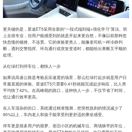
更关键的是，星途ET5采用全新的“一段式端到端+强化学习”算法。听
上去很专业，但用户能感受到的就是开起来更自然，不像以前那种忽
快忽慢的顿挫、不连贯。它的体验更类人，能像老司机一样冷静判
断，遇到交警指挥、环岛通行或突发变道时，都能给出果断又平顺的
处理。
从红绿灯到停车位，都快人一步
如果说高速公路是考验反应速度的场景，那么红绿灯起步就是用户日
常最直观的体验。星途ET5只需要0.41秒就能完成起步响应，比人类
平均快了42%。在高峰期的路口，这种快人一步，不仅节省了时间，
也让通行效率更高。
在人车混杂的街口，系统通过精准预测，把突然急刹的情况减少了
90%以上，车内老人和孩子能享受到更舒适的乘坐感受。
停车更是很多用户的噩梦。老旧小区的机械车位、商场狭窄的车位，